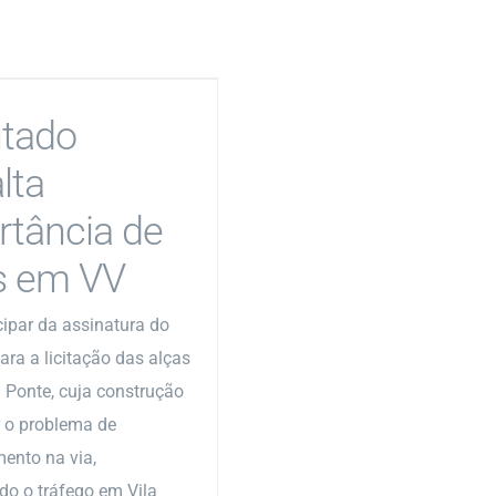
tado
lta
rtância de
s em VV
cipar da assinatura do
ara a licitação das alças
a Ponte, cuja construção
r o problema de
ento na via,
o o tráfego em Vila