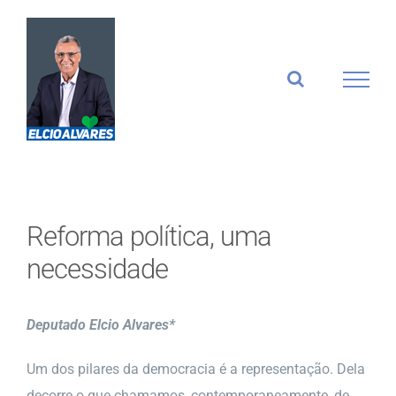
Ir
para
o
conteúdo
Reforma política, uma
necessidade
Deputado Elcio Alvares*
Um dos pilares da democracia é a representação. Dela
decorre o que chamamos, contemporaneamente, de