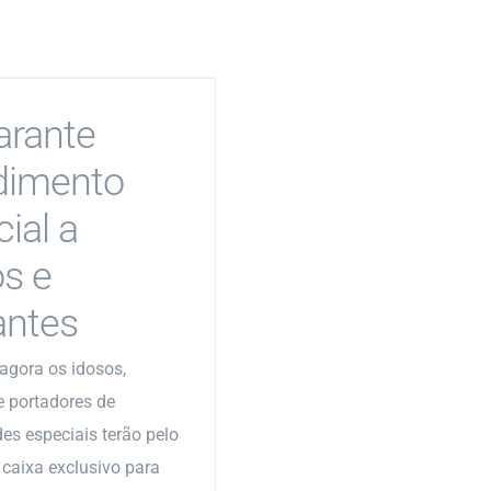
arante
dimento
ial a
os e
antes
 agora os idosos,
e portadores de
es especiais terão pelo
aixa exclusivo para