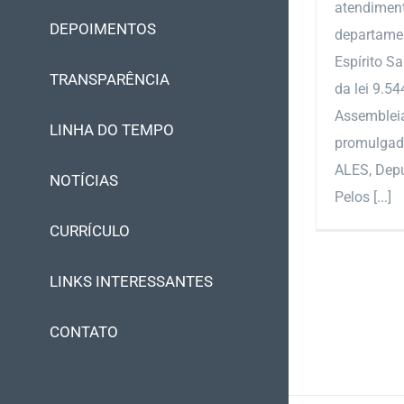
atendiment
DEPOIMENTOS
departamen
Espírito Sa
TRANSPARÊNCIA
da lei 9.5
Assembleia
LINHA DO TEMPO
promulgada
ALES, Depu
NOTÍCIAS
Pelos [...]
CURRÍCULO
LINKS INTERESSANTES
CONTATO