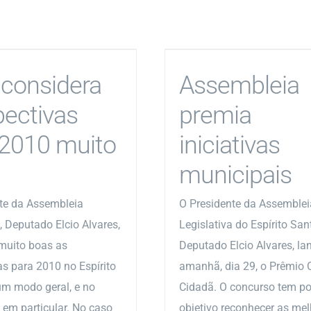
 considera
Assembleia
pectivas
premia
 2010 muito
iniciativas
municipais
te da Assembleia
O Presidente da Assemblei
, Deputado Elcio Alvares,
Legislativa do Espírito Sant
muito boas as
Deputado Elcio Alvares, la
as para 2010 no Espírito
amanhã, dia 29, o Prêmio 
um modo geral, e no
Cidadã. O concurso tem po
o em particular. No caso
objetivo reconhecer as me