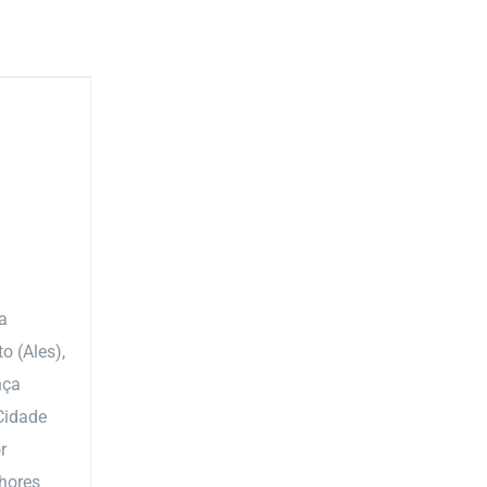
a
o (Ales),
nça
Cidade
r
lhores