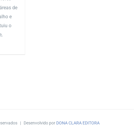
 áreas de
alho e
tuiu o
e,
reservados | Desenvolvido por
DONA CLARA EDITORA