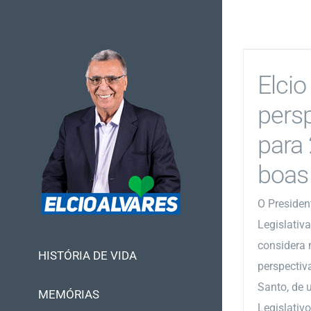
Ir
para
o
conteúdo
Elcio
pers
para
boas
O Presiden
Legislativa
considera 
HISTÓRIA DE VIDA
perspectiv
Santo, de 
MEMÓRIAS
Legislativ