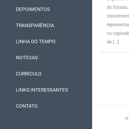
do Estado,
DEPOIMENTOS
cresciment
representa
TRANSPARÊNCIA
os capixab
LINHA DO TEMPO
de [...]
NOTÍCIAS
CURRÍCULO
LINKS INTERESSANTES
CONTATO
©