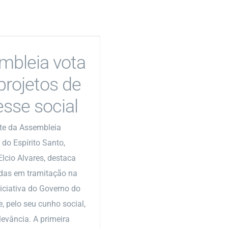
mbleia vota
projetos de
esse social
te da Assembleia
 do Espírito Santo,
lcio Alvares, destaca
das em tramitação na
niciativa do Governo do
, pelo seu cunho social,
levância. A primeira