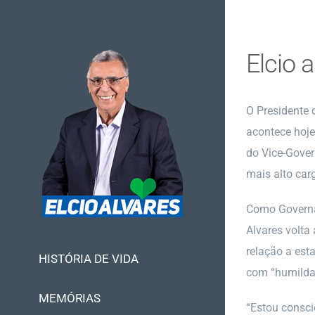
Ir
para
o
Elcio
conteúdo
O Presidente 
acontece hoje
do Vice-Gover
mais alto car
Como Governad
Alvares volta
relação a est
HISTÓRIA DE VIDA
com “humilda
MEMÓRIAS
“Estou consci