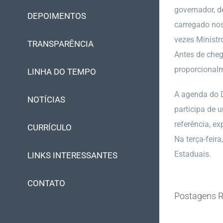
governador, d
DEPOIMENTOS
carregado nos
vezes Ministr
TRANSPARÊNCIA
Antes de cheg
proporcionalm
LINHA DO TEMPO
A agenda do D
NOTÍCIAS
participa de 
referência, e
CURRÍCULO
Na terça-feir
Estaduais.
LINKS INTERESSANTES
CONTATO
Postagens R