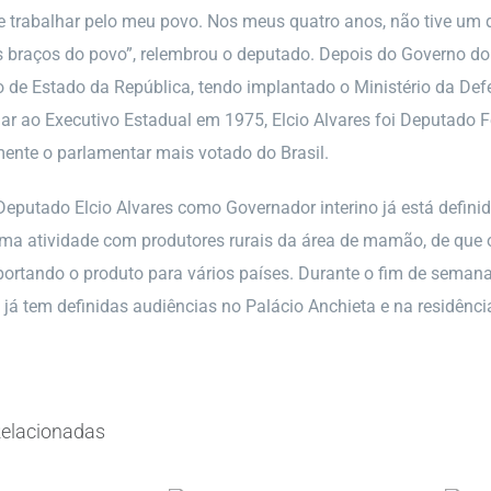
e trabalhar pelo meu povo. Nos meus quatro anos, não tive um d
 braços do povo”, relembrou o deputado. Depois do Governo do
o de Estado da República, tendo implantado o Ministério da Def
ar ao Executivo Estadual em 1975, Elcio Alvares foi Deputado F
ente o parlamentar mais votado do Brasil.
eputado Elcio Alvares como Governador interino já está definid
uma atividade com produtores rurais da área de mamão, de que o
xportando o produto para vários países. Durante o fim de seman
a, já tem definidas audiências no Palácio Anchieta e na residênc
elacionadas