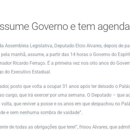
 assume Governo e tem agend
da Assembleia Legislativa, Deputado Elcio Alvares, depois de 
 pela manhã, assume, a partir das 14 horas o Governo do Espír
nador Ricardo Ferraço. É a primeira vez nos oito anos do Gove
go do Executivo Estadual.
or, posto que volta a ocupar 31 anos após ter deixado o Palác
 ao cargo, que irá exercer por uma semana. O Deputado – que 
a volta, que reviver a posse e os anos em que despachou no Pal
de e sem nenhuma sombra de vaidade”.
ente de todas as obrigações que terei”, frisou Alvares, que admi