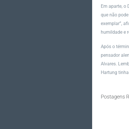
Em aparte, o 
que não pode 
exemplar”, af
humildade e r
Após o términ
pensador alem
Alvares. Lemb
Hartung tinha
Postagens R