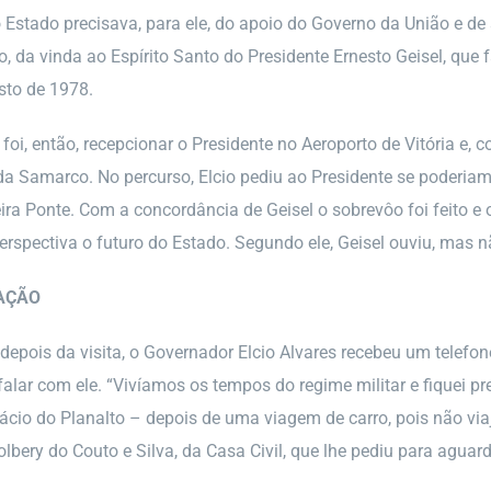
 Estado precisava, para ele, do apoio do Governo da União e de
o, da vinda ao Espírito Santo do Presidente Ernesto Geisel, que
sto de 1978.
oi, então, recepcionar o Presidente no Aeroporto de Vitória e, co
a Samarco. No percurso, Elcio pediu ao Presidente se poderiam s
ceira Ponte. Com a concordância de Geisel o sobrevôo foi feito e
rspectiva o futuro do Estado. Segundo ele, Geisel ouviu, mas n
AÇÃO
pois da visita, o Governador Elcio Alvares recebeu um telefo
 falar com ele. “Vivíamos os tempos do regime militar e fiquei p
ácio do Planalto – depois de uma viagem de carro, pois não via
olbery do Couto e Silva, da Casa Civil, que lhe pediu para agua