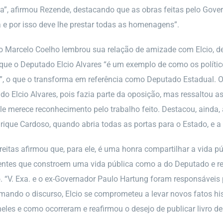
a”, afirmou Rezende, destacando que as obras feitas pelo Govern
a e por isso deve lhe prestar todas as homenagens”.
 Marcelo Coelho lembrou sua relação de amizade com Elcio, de 
ue o Deputado Elcio Alvares “é um exemplo de como os políti
o”, o que o transforma em referência como Deputado Estadual. O
o Elcio Alvares, pois fazia parte da oposição, mas ressaltou a
le merece reconhecimento pelo trabalho feito. Destacou, ainda,
ique Cardoso, quando abria todas as portas para o Estado, e a
eitas afirmou que, para ele, é uma honra compartilhar a vida p
ntes que constroem uma vida pública como a do Deputado e re
o. “V. Exa. e o ex-Governador Paulo Hartung foram responsáveis 
mando o discurso, Elcio se comprometeu a levar novos fatos hi
neles e como ocorreram e reafirmou o desejo de publicar livro 