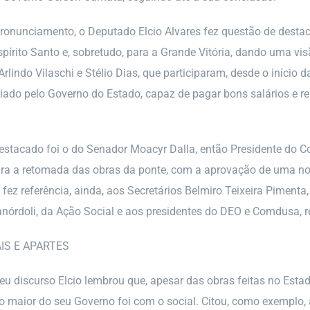
ronunciamento, o Deputado Elcio Alvares fez questão de desta
spírito Santo e, sobretudo, para a Grande Vitória, dando uma vis
rlindo Vilaschi e Stélio Dias, que participaram, desde o iníci
criado pelo Governo do Estado, capaz de pagar bons salários e re
stacado foi o do Senador Moacyr Dalla, então Presidente do Co
ra a retomada das obras da ponte, com a aprovação de uma nov
 fez referência, ainda, aos Secretários Belmiro Teixeira Pimenta
órdoli, da Ação Social e aos presidentes do DEO e Comdusa, 
IS E APARTES
eu discurso Elcio lembrou que, apesar das obras feitas no Estado
 maior do seu Governo foi com o social. Citou, como exemplo, 