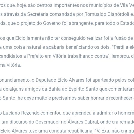
rros que, hoje, são centros importantes nos municípios de Vila 
tas através da Secretaria comandada por Romualdo Gianórdoli e,
nda, que o projeto do Governo foi abrangente, para todo o Estad
os que Elcio lamenta não ter conseguido realizar foi a fusão de 
a uma coisa natural e acabaria beneficiando os dois. “Perdi a
candidatos a Prefeito em Vitória trabalhando contra”, lembrou, 
ma vitória.
ronunciamento, o Deputado Elcio Alvares foi aparteado pelos col
ita de alguns amigos da Bahia ao Espírito Santo que comentara
ito Santo lhe deve muito e precisamos saber honrar e reconhece
 Luciano Rezende comentou que aprendeu a admirar o homem púb
 um discurso do Governador no Álvares Cabral, onde era remad
Elcio Alvares teve uma conduta republicana. “V. Exa. não enriq