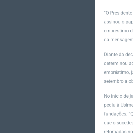
“O Presidente
assinou o pap
empréstimo de
da mensagem”,
Diante da dec
determinou ao
empréstimo, j
setembro a obr
No início de 
pediu à Usime
fundações. “Q
que o sucedeu
retomadas no