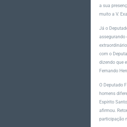
a sua presenç
muito a V. Ex
Já o Deputado
assegurando q
extraordinári
com o Deputad
dizendo que e
Fernando Henr
O Deputado Fr
homens difere
Espírito Sant
afirmou. Reto
participação 