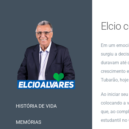
Ir
para
o
Elcio 
conteúdo
Em um emocion
surgiu a deci
duravam até d
crescimento e
Tubarão, hoje
Ao iniciar se
colocando a v
HISTÓRIA DE VIDA
que, ao compl
estudantil no
MEMÓRIAS