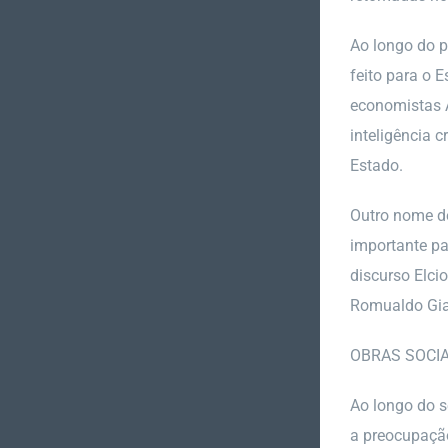
Ao longo do p
feito para o E
economistas A
inteligência 
Estado.
Outro nome de
importante pa
discurso Elcio
Romualdo Gian
OBRAS SOCIA
Ao longo do s
a preocupação