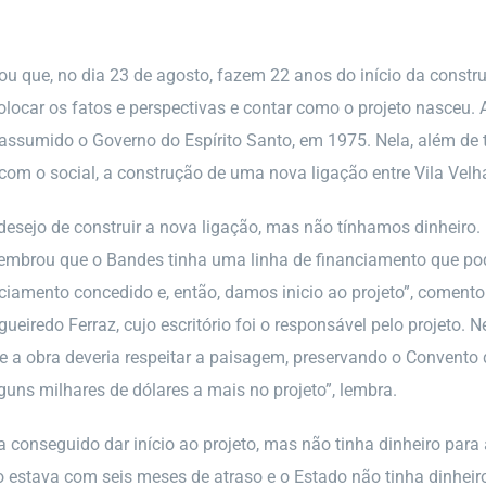
ou que, no dia 23 de agosto, fazem 22 anos do início da construç
locar os fatos e perspectivas e contar como o projeto nasceu. A 
 assumido o Governo do Espírito Santo, em 1975. Nela, além de t
om o social, a construção de uma nova ligação entre Vila Velha 
esejo de construir a nova ligação, mas não tínhamos dinheiro. E
lembrou que o Bandes tinha uma linha de financiamento que pode
anciamento concedido e, então, damos inicio ao projeto”, come
gueiredo Ferraz, cujo escritório foi o responsável pelo projeto.
ue a obra deveria respeitar a paisagem, preservando o Convento 
guns milhares de dólares a mais no projeto”, lembra.
a conseguido dar início ao projeto, mas não tinha dinheiro par
 estava com seis meses de atraso e o Estado não tinha dinheir