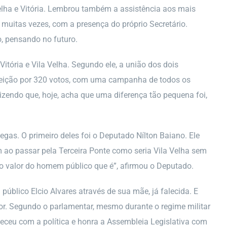
Velha e Vitória. Lembrou também a assistência aos mais
 muitas vezes, com a presença do próprio Secretário.
o, pensando no futuro.
Vitória e Vila Velha. Segundo ele, a união dos dois
 eleição por 320 votos, com uma campanha de todos os
dizendo que, hoje, acha que uma diferença tão pequena foi,
egas. O primeiro deles foi o Deputado Nílton Baiano. Ele
m ao passar pela Terceira Ponte como seria Vila Velha sem
r o valor do homem público que é”, afirmou o Deputado.
lico Elcio Alvares através de sua mãe, já falecida. E
or. Segundo o parlamentar, mesmo durante o regime militar
ueceu com a política e honra a Assembleia Legislativa com