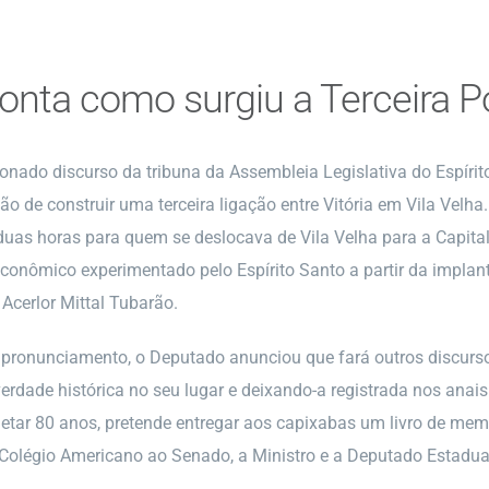
conta como surgiu a Terceira P
ado discurso da tribuna da Assembleia Legislativa do Espírit
são de construir uma terceira ligação entre Vitória em Vila Velh
uas horas para quem se deslocava de Vila Velha para a Capital o
conômico experimentado pelo Espírito Santo a partir da impla
 Acerlor Mittal Tubarão.
u pronunciamento, o Deputado anunciou que fará outros discurso
erdade histórica no seu lugar e deixando-a registrada nos anais 
etar 80 anos, pretende entregar aos capixabas um livro de memóri
 Colégio Americano ao Senado, a Ministro e a Deputado Estadua