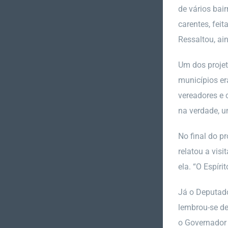
de vários bai
carentes, fei
Ressaltou, ai
Um dos projet
municípios er
vereadores e 
na verdade, u
No final do p
relatou a vis
ela. “O Espír
Já o Deputado
lembrou-se de
o Governador 