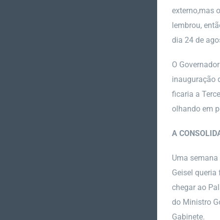
externo,mas o
lembrou, entã
dia 24 de ago
O Governador f
inauguração d
ficaria a Ter
olhando em pe
A CONSOLID
Uma semana de
Geisel queria
chegar ao Pal
do Ministro G
Gabinete.