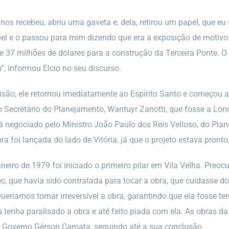
 nos recebeu, abriu uma gaveta e, dela, retirou um papel, que eu
el e o passou para mim dizendo que era a exposição de motivo
 37 milhões de dólares para a construção da Terceira Ponte. O
 informou Elcio no seu discurso.
isão, ele retornou imediatamente ao Espírito Santo e começou a 
 Secretário do Planejamento, Wantuyr Zanotti, que fosse a Lon
á negociado pelo Ministro João Paulo dos Reis Velloso, do Plan
a foi lançada do lado de Vitória, já que o projeto estava pronto
janeiro de 1979 foi iniciado o primeiro pilar em Vila Velha. Pr
c, que havia sido contratada para tocar a obra, que cuidasse dos
ueríamos tornar irreversível a obra, garantindo que ela fosse 
 tenha paralisado a obra e até feito piada com ela. As obras da
 Governo Gérson Camata, seguindo até a sua conclusão.