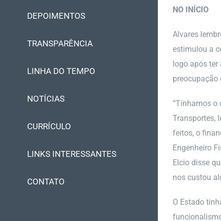
NO INÍCIO
DEPOIMENTOS
Alvares lembr
TRANSPARÊNCIA
estimulou a co
logo após ter
LINHA DO TEMPO
preocupação c
NOTÍCIAS
“Tínhamos o d
Transportes, 
CURRÍCULO
feitos, o fin
Engenheiro Fi
LINKS INTERESSANTES
Elcio disse q
nos custou al
CONTATO
O Estado tinh
funcionalismo